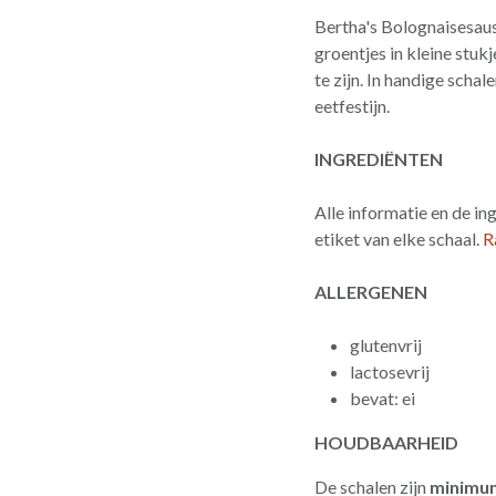
Bertha's Bolognaisesaus
groentjes in kleine stuk
te zijn. In handige scha
eetfestijn.
INGREDIËNTEN
Alle informatie en de in
etiket van elke schaal.
R
ALLERGENEN
glutenvrij
lactosevrij
bevat: ei
HOUDBAARHEID
De schalen zijn
minimum