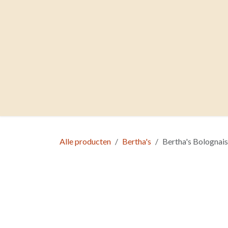
Overslaan naar inhoud
WELKOM
GRATIS PR
Alle producten
Bertha's
Bertha's Bolognais