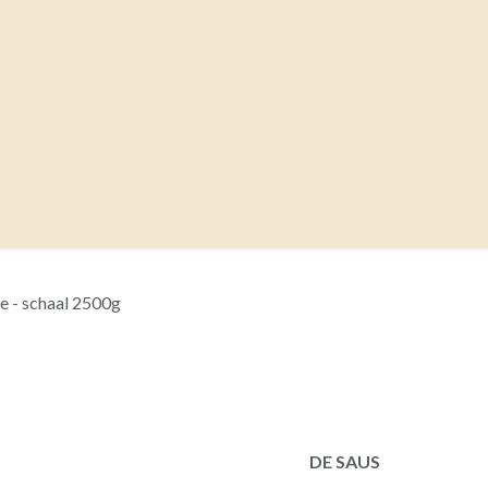
OEVERTJES
ALLE INFO
RESERVATIE DATUM
B
e - schaal 2500g
Bertha's B
2500g
DE SAUS