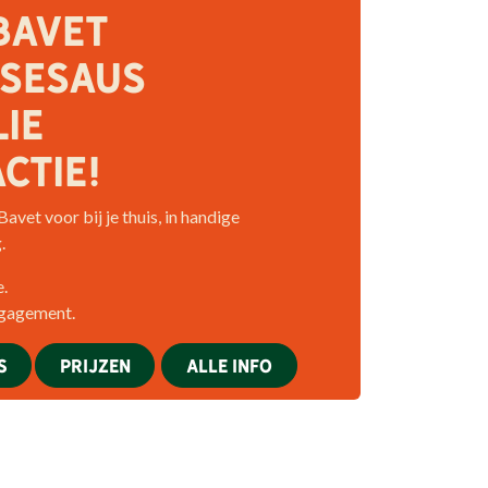
BAVET
SESAUS
IE
CTIE!
avet voor bij je thuis, in handige
.
.
ngagement.
S
PRIJZEN
ALLE INFO