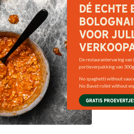
Dé ECHTE 
BOLOGNAI
VOOR JULL
VERKOOPA
De restaurantervaring van B
portieverpakking van 300g
No spaghetti without sauce
No Bavet rollet without e
GRATIS PROEVERTJE