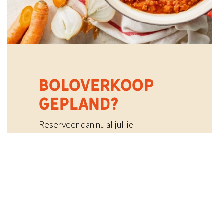
BOLOVERKOOP
GEPLAND?
Reserveer dan nu al jullie
afhaaldatum! Zo kunnen wij jullie
bijstaan met alle praktische tips &
tricks voor een succesvolle verkoop
en tijdige bestelling.
Reserveren is niet verplicht, maar
wordt aangeraden.