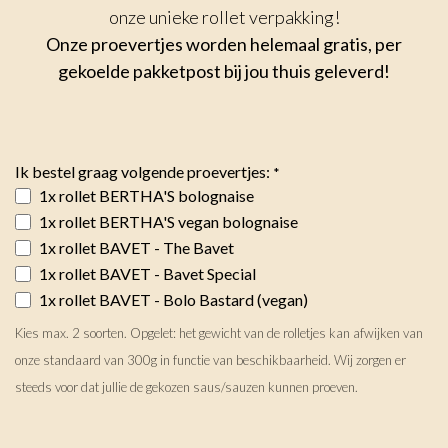
onze unieke rollet verpakking!
Onze proevertjes worden helemaal gratis, per
gekoelde pakketpost bij jou thuis geleverd!
Ik bestel graag volgende proevertjes:
*
1x rollet BERTHA'S bolognaise
1x rollet BERTHA'S vegan bolognaise
1x rollet BAVET - The Bavet
1x rollet BAVET - Bavet Special
1x rollet BAVET - Bolo Bastard (vegan)
Kies max. 2 soorten. Opgelet: het gewicht van de rolletjes kan afwijken van
onze standaard van 300g in functie van beschikbaarheid. Wij zorgen er
steeds voor dat jullie de gekozen saus/sauzen kunnen proeven.