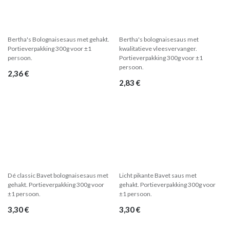
Bertha's Bolognaise -
Bertha's Vegan
rollet 300g
Bolognaise - rollet 300g
Bertha's Bolognaisesaus met gehakt.
Bertha's bolognaisesaus met
Portieverpakking 300g voor ±1
kwalitatieve vleesvervanger.
persoon.
Portieverpakking 300g voor ±1
persoon.
2,36
€
2,83
€
Bavet classic - rollet
Bavet Special - rollet
300g
300g
Dé classic Bavet bolognaisesaus met
Licht pikante Bavet saus met
gehakt. Portieverpakking 300g voor
gehakt. Portieverpakking 300g voor
±1 persoon.
±1 persoon.
3,30
€
3,30
€