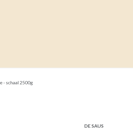
OEVERTJES
ALLE INFO
RESERVATIE DATUM
B
e - schaal 2500g
Bertha's B
2500g
DE SAUS