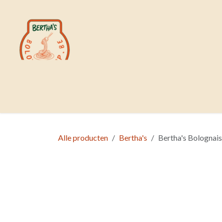
Overslaan naar inhoud
WELKOM
GRATIS PR
Alle producten
Bertha's
Bertha's Bolognais