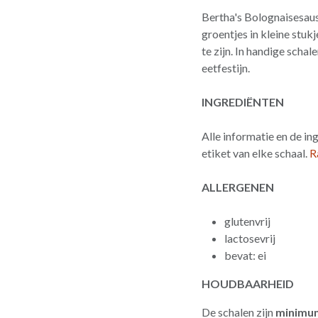
Bertha's Bolognaisesaus
groentjes in kleine stuk
te zijn. In handige scha
eetfestijn.
INGREDIËNTEN
Alle informatie en de in
etiket van elke schaal.
R
ALLERGENEN
glutenvrij
lactosevrij
bevat: ei
HOUDBAARHEID
De schalen zijn
minimum